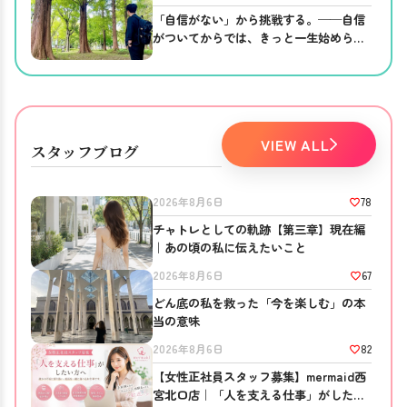
「自信がない」から挑戦する。──自信
がついてからでは、きっと一生始められ
ない。
VIEW ALL
スタッフブログ
78
2026年8月6日
チャトレとしての軌跡【第三章】現在編
｜あの頃の私に伝えたいこと
67
2026年8月6日
どん底の私を救った「今を楽しむ」の本
当の意味
82
2026年8月6日
【女性正社員スタッフ募集】mermaid西
宮北口店｜「人を支える仕事」がしたい