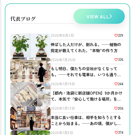
VIEW ALL
代表ブログ
229
2026年8月2日
伸ばした人だけが、削れる。──植物の
剪定が教えてくれた、”本物”の作り方
326
2026年7月26日
もし明日、僕たちの会社がなくなって
も。──それでも電車は、いつも通り走
っている
244
2026年7月19日
【都内・池袋に新店舗OPEN】9か月かけ
て、本気で「安心して働ける場所」を作
りました。
206
2026年7月12日
本当に良い仕事は、相手を知ろうとする
ことから始まる。──あの頃、僕がして
ほしかったこと。
274
2026年7月5日