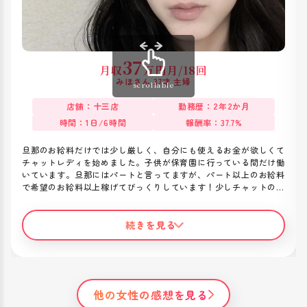
37
月収
万円
月/18回
みほさん 37才 主婦
scrollable
店舗：十三店
勤務歴：2年2か月
時間：1日/6時間
報酬率：37.7%
旦那のお給料だけでは少し厳しく、自分にも使えるお金が欲しくて
チャットレディを始めました。子供が保育園に行っている間だけ働
いています。旦那にはパートと言ってますが、パート以上のお給料
で希望のお給料以上稼げてびっくりしています！少しチャットの伸
びが悪いときはスタッフさんとお話したり悩みを聞いてもらったり
優しくてとても感謝しています。スタッフさん達のおかげで今も続
ける事ができてます(^^)/
続きを見る
他の女性の感想を見る