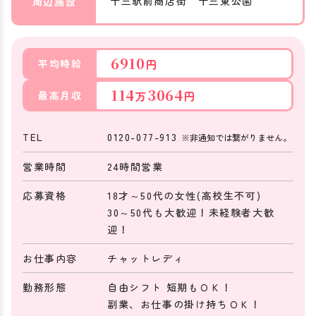
十三駅前商店街 十三東公園
周辺施設
6910
円
平均時給
114
3064
万
円
最高月収
TEL
0120-077-913
※非通知では繋がりません。
営業時間
24時間営業
応募資格
18才～50代の女性(高校生不可)
30～50代も大歓迎！未経験者大歓
迎！
お仕事内容
チャットレディ
勤務形態
自由シフト 短期もＯＫ！
副業、お仕事の掛け持ちＯＫ！