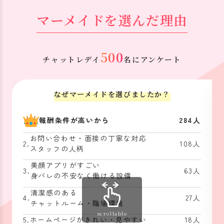
マーメイドを選んだ理由
500
チャットレデイ
名にアンケート
なぜマーメイドを選びましたか？
報酬条件が高いから
284人
お問い合わせ・面接の丁寧な対応
2.
108人
スタッフの人柄
美顔アプリがすごい
3.
63人
身バレの不安なく働ける設備
清潔感のある
4.
27人
チャットルーム・職場環境
scrollable
5.
ホームページがきれい・見やすい
18人