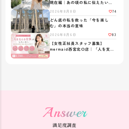
大切なのは「中身」であり、
現在編｜あの頃の私に伝えたいこ
あなた自身がいま考えてるネガティブな要素は、
と
74
2026年8月8日
逆に“リアル”なものとして人気が出る可能性があり、メリットとな
りえるのです。
どん底の私を救った「今を楽し
む」の本当の意味
チャットレディは今、人気のお仕事ですので、
女性のライバルが多いと稼ぐのは難しい？
83
2026年8月6日
と思ってしまうかもしれませんが、
【女性正社員スタッフ募集】
「チャットで稼ぎたい女性」が沢山いるサイトには、
mermaid西宮北口店｜「人を支え
「チャットを楽しみたい男性」もたくさん集まってきます。
つまり、ライバルが多い分、利用者も非常に多く＜稼げるチャンス
る仕事」がしたい方へ
＞が掴みやすいという事です。
私自身、30歳を目前に初めて飛び込んだチャットレディという業
種ですが、
今ではスタッフとして、応募してくれる女性へ、
自身の色々な経験をお話させてもらっています。
グループ独自のマニュアルは、いつでも読み返す事ができてスキル
アップ＝稼げる方法に直結しています。
分からないこと、不安なことは丁寧に説明して、
Answer
自身を持って、お仕事して貰える環境を整えています。
これを機会に、ぜひここから“第一歩”を踏み出して、新しい世界を
満足度調査
のぞいてみてください。