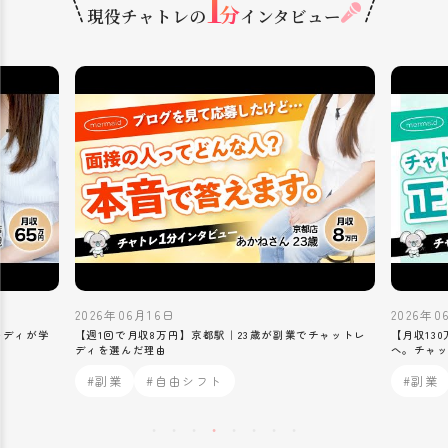
1
分
現役チャトレの
インタビュー
2026年06月15日
2026年0
チャットレ
【月収130万円】東京・池袋｜25歳女性が副業から本業
【月収35
へ。チャットレディで人生が変わった話
も稼げた
#副業
#自由シフト
#高収入
#学生