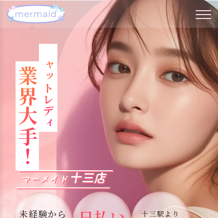
チャットレディ
業界大手！
十三店
マーメイド
日払い
未経験から
十三駅
より