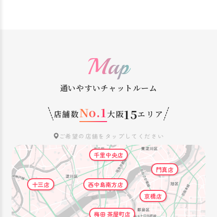
Map
通いやすいチャットルーム
No.1
15
店舗数
大阪
エリア
ご希望の店舗をタップしてください
千里中央店
門真店
十三店
西中島南方店
京橋店
梅田 茶屋町店