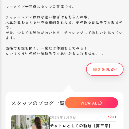
マーメイド十三店スタッフの亜実です。
チャットレディはお小遣い稼ぎはもちろんの事、
人生が変わるくらいの高報酬を狙える、夢のあるお仕事でもあるの
で、
ぜひ、少しでも興味がわいたら、チャレンジして欲しいと思ってい
ます。
面接でお話を聞く、一度だけ体験をしてみる！
というくらいの軽い気持ちでも良いかもしれません。
私は男性経験が決して多い方でもなく、
モテてきたタイプでもありませんでした。
続きを見る
でも、思い切って面接を受けた時に、
ライブチャットの仕事は私にできるかな？上手く話せるかな？
初心者・未経験者でも稼げるの？
といった心配は簡単に消えました。
スタッフのブログ一覧
VIEW ALL
チャットに来るお客さんで、
「慣れてない感じがリアルで逆にいい！」
「普通っぽいところがいい！」
83
2026年8月9日
と考える男性はたくさんいるからです。
チャトレとしての軌跡【第三章】