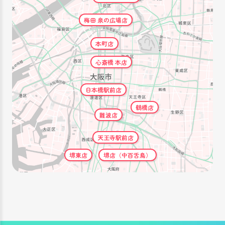
梅田 泉の広場店
本町店
心斎橋 本店
日本橋駅前店
鶴橋店
難波店
天王寺駅前店
堺東店
堺店（中百舌鳥）