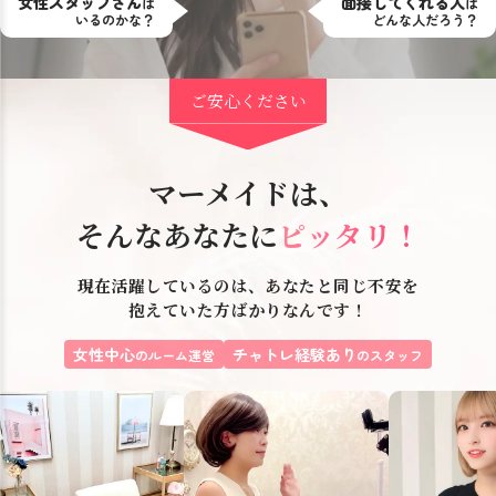
女性スタッフさん
面接してくれる人
は
は
いるのかな？
どんな人だろう？
ご安心ください
マーメイドは、
そんなあなたに
ピッタリ！
現在活躍しているのは、あなたと同じ不安を
抱えていた方ばかりなんです！
女性中心
チャトレ経験あり
のルーム運営
のスタッフ