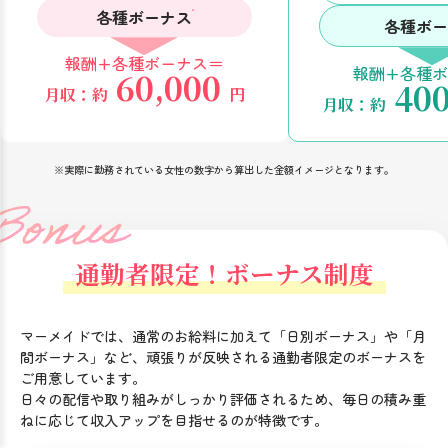
各種ボーナス
各種ボー
報酬+各種ボーナス＝
報酬+各種ボ
60,000
400
月収：約
円
月収：約
※実際に勤務されている女性の数字から算出した金額イメージとなります。
通勤者限定！ボーナス制度
マーメイドでは、通常のお給料に加えて「日別ボーナス」や「月
間ボーナス」など、頑張りが反映される通勤者限定のボーナスを
ご用意しています。
日々の配信や取り組みがしっかり評価されるため、毎日の積み重
ねに応じて収入アップを目指せるのが特徴です。