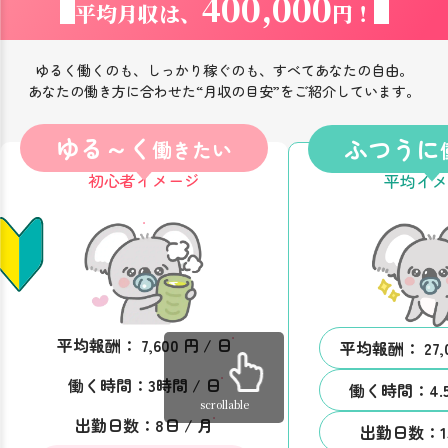
400,000
平均月収は、
円！
ゆるく働くのも、しっかり稼ぐのも、すべてあなたの自由。
あなたの働き方に合わせた“月収の目安”をご紹介しています。
ゆる～く
ふつうに
働きたい
初心者イメージ
平均イメ
平均報酬： 7,600 円 / 日
平均報酬： 27,0
働く時間：3時間 / 日
働く時間：4.5
scrollable
出勤日数：8日 / 月
出勤日数：15