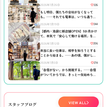
326
2026年7月26日
もし明日、僕たちの会社がなくなって
も。──それでも電車は、いつも通り走
っている
244
2026年7月19日
【都内・池袋に新店舗OPEN】9か月かけ
て、本気で「安心して働ける場所」を作
りました。
206
2026年7月12日
本当に良い仕事は、相手を知ろうとする
ことから始まる。──あの頃、僕がして
ほしかったこと。
274
2026年7月5日
「自信がない」から挑戦する。──自信
がついてからでは、きっと一生始められ
ない。
VIEW ALL
スタッフブログ