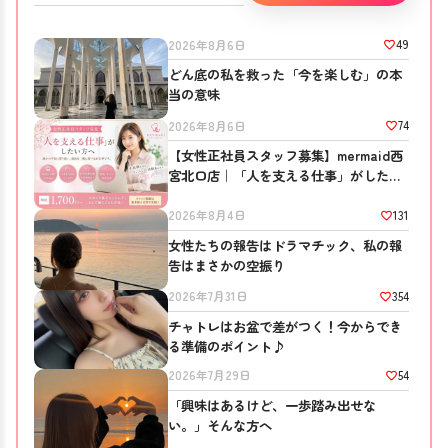
49
2026年8月6日
どん底の私を救った「今を楽しむ」の本
当の意味
74
2026年8月6日
【女性正社員スタッフ募集】mermaid西
宮北口店｜「人を支える仕事」がしたい
方へ
131
2026年8月4日
女性たちの報告はドラマチック、私の報
告はまさかの空振り
354
2026年7月31日
チャトレはお盆で差がつく！今からでき
る準備のポイント♪
54
2026年7月29日
「興味はあるけど、一歩踏み出せな
い。」そんな方へ