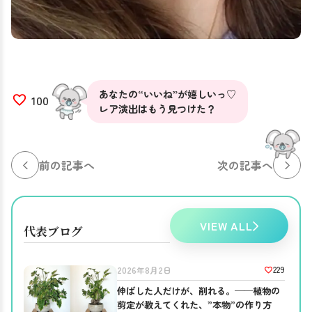
あなたの“いいね”が嬉しいっ♡
100
レア演出はもう見つけた？
前の記事へ
次の記事へ
VIEW ALL
代表ブログ
229
2026年8月2日
伸ばした人だけが、削れる。──植物の
剪定が教えてくれた、”本物”の作り方