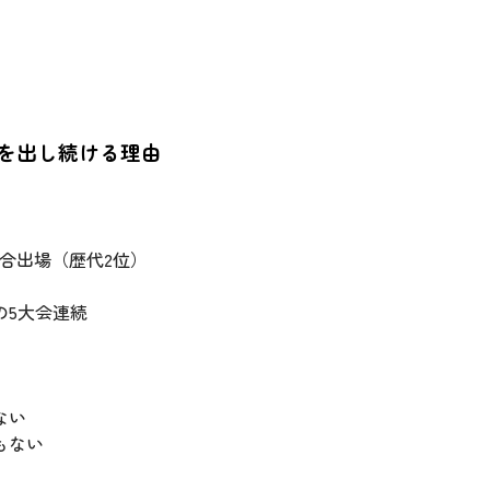
を出し続ける理由
試合出場（歴代2位）
の5大会連続
ない
もない