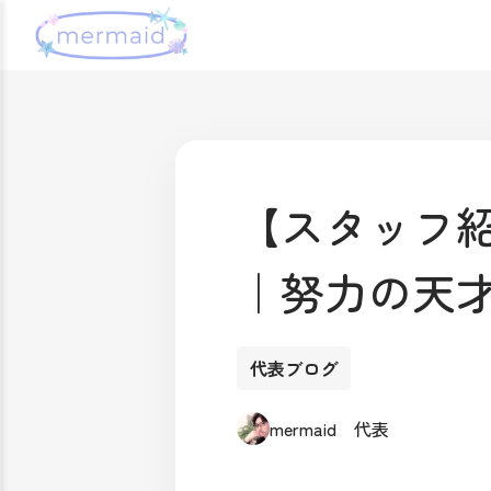
【スタッフ紹
｜努力の天
代表ブログ
mermaid 代表