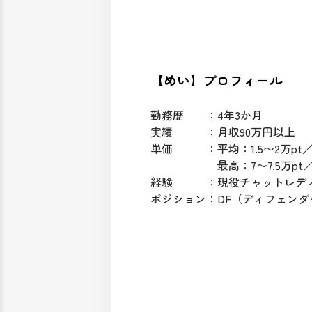
【めい】プロフィール
勤務歴 ：4年3か月
実績 ：月収90万円以上
単価 ：平均：1.5〜2万pt／
最高：7〜7.5万pt／
経験 ：現役チャットレデ
ポジション：DF（ディフェンダ