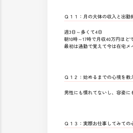
Ｑ１１：月の大体の収入と出勤
週3日～多くて4日
朝10時～17時で月収40万円ほど
最初は通勤で覚えて今は在宅メ
Ｑ１２：始めるまでの心境を教
男性にも慣れてないし、容姿に
Ｑ１３：実際お仕事してみての