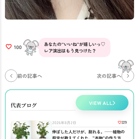
あなたの“いいね”が嬉しいっ♡
100
レア演出はもう見つけた？
前の記事へ
次の記事へ
VIEW ALL
代表ブログ
229
2026年8月2日
伸ばした人だけが、削れる。──植物の
剪定が教えてくれた、”本物”の作り方