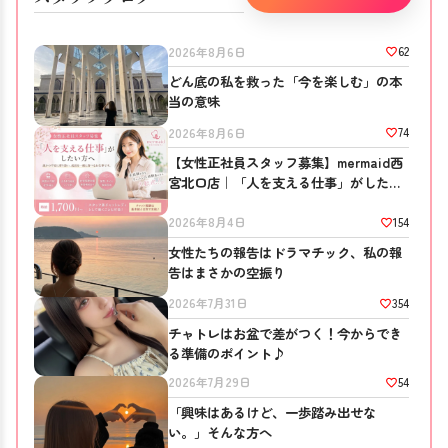
62
2026年8月6日
どん底の私を救った「今を楽しむ」の本
当の意味
74
2026年8月6日
【女性正社員スタッフ募集】mermaid西
宮北口店｜「人を支える仕事」がしたい
方へ
154
2026年8月4日
女性たちの報告はドラマチック、私の報
告はまさかの空振り
354
2026年7月31日
チャトレはお盆で差がつく！今からでき
る準備のポイント♪
54
2026年7月29日
「興味はあるけど、一歩踏み出せな
い。」そんな方へ