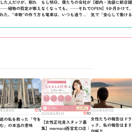
【都内・池袋に新店
した人だけが、削れ
もし明日、僕たちの会社が
OPEN】9か月かけて
──植物の剪定が教え
なくなっても。──それで
気で「安心して働け
れた、”本物”の作り方
も電車は、いつも通り走っ
所」を作りました。
ている
72
2026年8月4日
6年8月8日
83
2026年8月6日
女性たちの報告はド
底の私を救った「今を
【女性正社員スタッフ募
ック、私の報告はま
む」の本当の意味
集】mermaid西宮北口店｜
空振り