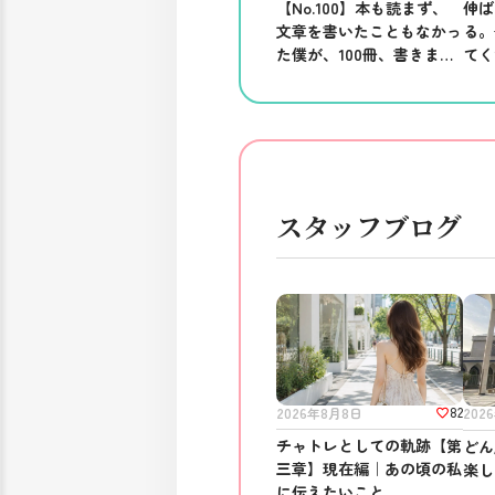
【No.100】本も読まず、
伸ば
文章を書いたこともなかっ
る。
た僕が、100冊、書きまし
てく
た。──ブログを書き続け
る意味。
スタッフブログ
82
2026年8月8日
202
チャトレとしての軌跡【第
どん
三章】現在編｜あの頃の私
楽し
に伝えたいこと