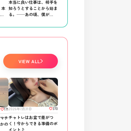
舗
本当に良い仕事は、相手を
、本
知ろうとすることから始ま
る場
る。──あの頃、僕がして
ほしかったこと。
VIEW ALL
370
2026年7月31日
171
チャトレはお盆で差がつ
ラマチ
く！今からできる準備のポ
さかの
イント♪