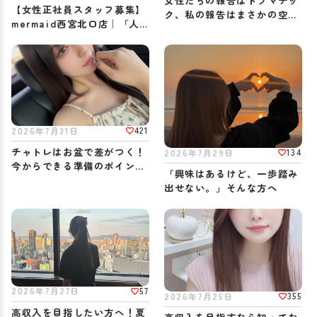
女性たちの報告はドラマチッ
【女性正社員スタッフ募集】
ク、私の報告はまさかの空振
mermaid西宮北口店｜「人
り
を支える仕事」がしたい方へ
421
2026年7月31日
チャトレはお盆で差がつく！
134
2026年7月29日
今からできる準備のポイント
「興味はあるけど、一歩踏み
♪
出せない。」そんな方へ
57
2026年7月27日
355
2026年7月25日
高収入を目指したい方へ！夏