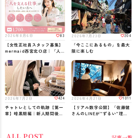
83
2026年8月6日
204
2026年7月23日
【女性正社員スタッフ募集】
「今ここにあるもの」を最大
mermaid西宮北口店｜「人
限に楽しむ
を支える仕事」がしたい方へ
424
1011
2026年7月2日
2026年4月21日
チャトレとしての軌跡【第一
【リアル数字公開】「佐藤健
章】暗黒期編｜新人期間後に
さんのLINEが”ずるい”理由
待っていた現実
を、仕事に使ってみた」
ALL POST
記事一覧