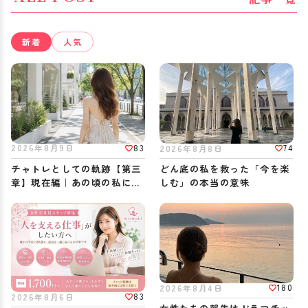
新着
人気
83
2026年8月9日
74
2026年8月8日
チャトレとしての軌跡【第三
どん底の私を救った「今を楽
章】現在編｜あの頃の私に伝
しむ」の本当の意味
えたいこと
180
2026年8月4日
83
2026年8月6日