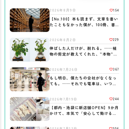
154
2026年8月9日
【No.100】本も読まず、文章を書い
たこともなかった僕が、100冊、書
きました。──ブログを書き続ける
意味。
229
2026年8月2日
伸ばした人だけが、削れる。──植
物の剪定が教えてくれた、”本物”の
作り方
367
2026年7月26日
もし明日、僕たちの会社がなくなっ
ても。──それでも電車は、いつも
通り走っている
244
2026年7月19日
【都内・池袋に新店舗OPEN】9か月
かけて、本気で「安心して働ける場
所」を作りました。
206
2026年7月12日