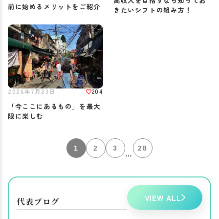
高収入を目指すなら知ってお
前に始めるメリットをご紹介
きたいシフトの組み方！
204
2026年7月23日
「今ここにあるもの」を最大
限に楽しむ
1
2
3
28
…
VIEW ALL
代表ブログ