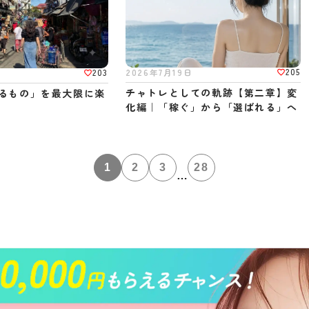
205
2026年7月19日
203
日
チャトレとしての軌跡【第二章】変
るもの」を最大限に楽
化編｜「稼ぐ」から「選ばれる」へ
1
2
3
28
…