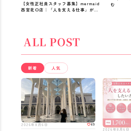
【女性正社員スタッフ募集】mermaid
む
西宮北口店｜「人を支える仕事」がし
たい方へ
ALL POST
新着
人気
49
2026年8月6日
2026年8月6日