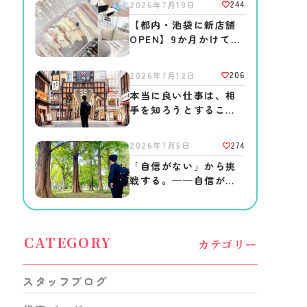
244
2026年7月19日
【都内・池袋に新店舗
OPEN】9か月かけて、
本気で「安心して働け
る場所」を作りまし
206
2026年7月12日
た。
本当に良い仕事は、相
手を知ろうとすること
から始まる。──あの
頃、僕がしてほしかっ
274
2026年7月5日
たこと。
「自信がない」から挑
戦する。──自信がつ
いてからでは、きっと
一生始められない。
CATEGORY
カテゴリー
スタッフブログ