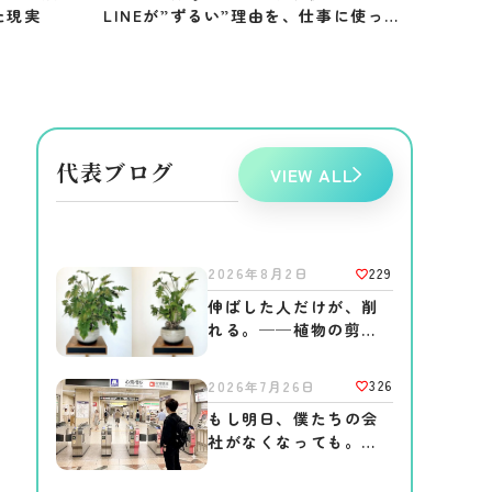
た現実
LINEが”ずるい”理由を、仕事に使って
みた」
代表ブログ
VIEW ALL
229
2026年8月2日
伸ばした人だけが、削
れる。──植物の剪定
が教えてくれた、”本
物”の作り方
326
2026年7月26日
もし明日、僕たちの会
社がなくなっても。
──それでも電車は、
いつも通り走っている