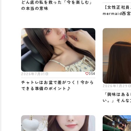
どん底の私を救った「今を楽しむ」
【女性正社員
の本当の意味
mermaid
仕事」がした
354
2026年7月31日
チャトレはお盆で差がつく！今から
2026年7月29
できる準備のポイント♪
「興味はある
い。」そんな