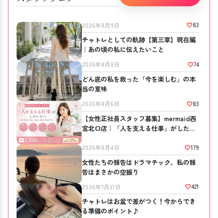
83
2026年8月9日
チャトレとしての軌跡【第三章】現在編
｜あの頃の私に伝えたいこと
74
2026年8月8日
どん底の私を救った「今を楽しむ」の本
当の意味
83
2026年8月6日
【女性正社員スタッフ募集】mermaid西
宮北口店｜「人を支える仕事」がしたい
方へ
179
2026年8月4日
女性たちの報告はドラマチック、私の報
告はまさかの空振り
421
2026年7月31日
チャトレはお盆で差がつく！今からでき
る準備のポイント♪