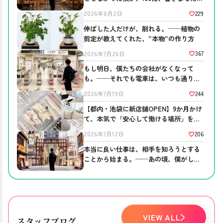
──ブログを書き続ける意味。
229
2026年8月2日
伸ばした人だけが、削れる。──植物の
剪定が教えてくれた、”本物”の作り方
367
2026年7月26日
もし明日、僕たちの会社がなくなって
も。──それでも電車は、いつも通り走
っている
244
2026年7月19日
【都内・池袋に新店舗OPEN】9か月かけ
て、本気で「安心して働ける場所」を作
りました。
206
2026年7月12日
本当に良い仕事は、相手を知ろうとする
ことから始まる。──あの頃、僕がして
ほしかったこと。
VIEW ALL
スタッフブログ