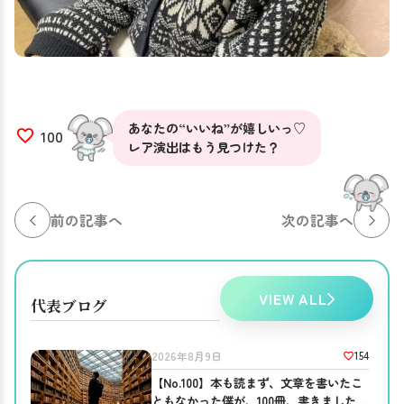
あなたの“いいね”が嬉しいっ♡
100
レア演出はもう見つけた？
前の記事へ
次の記事へ
VIEW ALL
代表ブログ
154
2026年8月9日
【No.100】本も読まず、文章を書いたこ
ともなかった僕が、100冊、書きました。