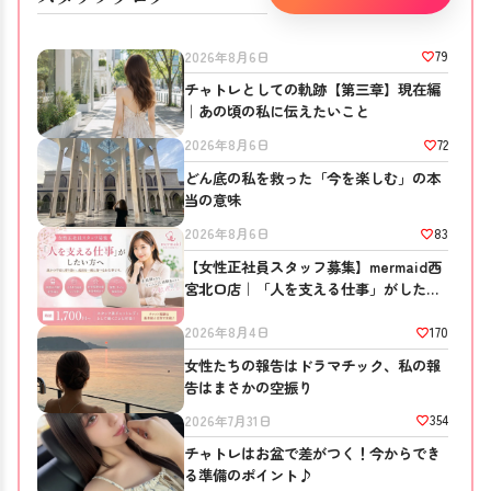
79
2026年8月6日
チャトレとしての軌跡【第三章】現在編
｜あの頃の私に伝えたいこと
72
2026年8月6日
どん底の私を救った「今を楽しむ」の本
当の意味
83
2026年8月6日
【女性正社員スタッフ募集】mermaid西
宮北口店｜「人を支える仕事」がしたい
方へ
170
2026年8月4日
女性たちの報告はドラマチック、私の報
告はまさかの空振り
354
2026年7月31日
チャトレはお盆で差がつく！今からでき
る準備のポイント♪