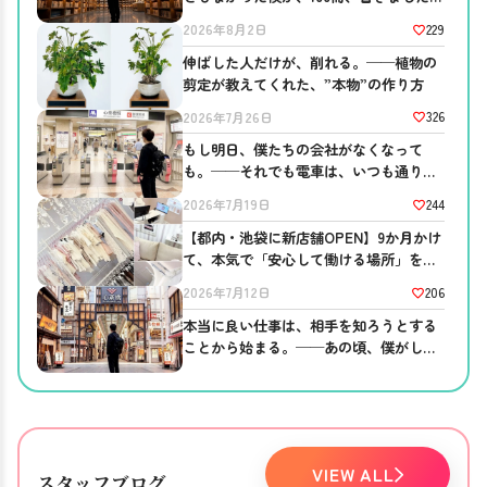
──ブログを書き続ける意味。
229
2026年8月2日
伸ばした人だけが、削れる。──植物の
剪定が教えてくれた、”本物”の作り方
326
2026年7月26日
もし明日、僕たちの会社がなくなって
も。──それでも電車は、いつも通り走
っている
244
2026年7月19日
【都内・池袋に新店舗OPEN】9か月かけ
て、本気で「安心して働ける場所」を作
りました。
206
2026年7月12日
本当に良い仕事は、相手を知ろうとする
ことから始まる。──あの頃、僕がして
ほしかったこと。
VIEW ALL
スタッフブログ