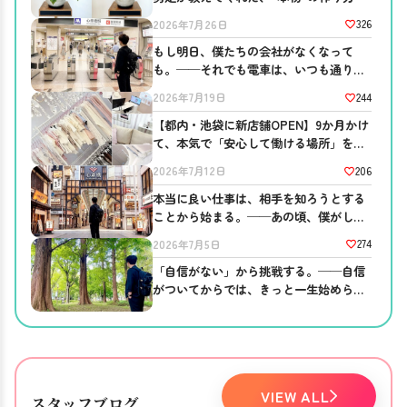
326
2026年7月26日
もし明日、僕たちの会社がなくなって
も。──それでも電車は、いつも通り走
っている
244
2026年7月19日
【都内・池袋に新店舗OPEN】9か月かけ
て、本気で「安心して働ける場所」を作
りました。
206
2026年7月12日
本当に良い仕事は、相手を知ろうとする
ことから始まる。──あの頃、僕がして
ほしかったこと。
274
2026年7月5日
「自信がない」から挑戦する。──自信
がついてからでは、きっと一生始められ
ない。
VIEW ALL
スタッフブログ