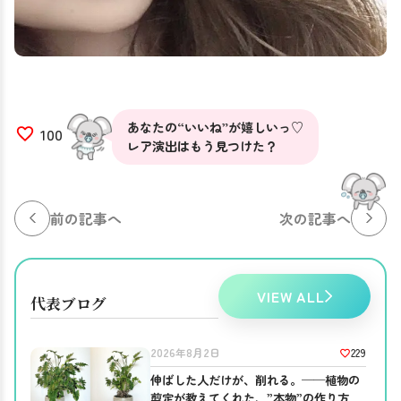
あなたの“いいね”が嬉しいっ♡
100
レア演出はもう見つけた？
前の記事へ
次の記事へ
VIEW ALL
代表ブログ
229
2026年8月2日
伸ばした人だけが、削れる。──植物の
剪定が教えてくれた、”本物”の作り方