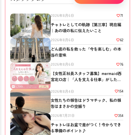
71
2026年8月6日
チャトレとしての軌跡【第三章】現在編
｜あの頃の私に伝えたいこと
62
2026年8月6日
どん底の私を救った「今を楽しむ」の本
当の意味
76
2026年8月6日
【女性正社員スタッフ募集】mermaid西
宮北口店｜「人を支える仕事」がしたい
方へ
154
2026年8月4日
女性たちの報告はドラマチック、私の報
告はまさかの空振り
354
2026年7月31日
チャトレはお盆で差がつく！今からでき
る準備のポイント♪