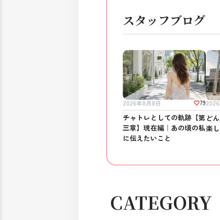
スタッフブログ
79
2026年8月8日
202
チャトレとしての軌跡【第
どん
三章】現在編｜あの頃の私
楽し
に伝えたいこと
CATEGORY