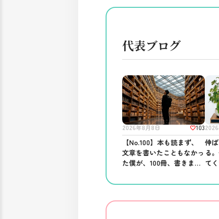
代表ブログ
103
2026年8月8日
202
【No.100】本も読まず、
伸ば
文章を書いたこともなかっ
る。
た僕が、100冊、書きまし
てく
た。──ブログを書き続け
る意味。