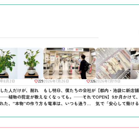
229
326
2026年7月19日
6年8月2日
2026年7月26日
【都内・池袋に新店
した人だけが、削れ
もし明日、僕たちの会社が
OPEN】9か月かけて
──植物の剪定が教え
なくなっても。──それで
気で「安心して働け
れた、”本物”の作り方
も電車は、いつも通り走っ
所」を作りました。
ている