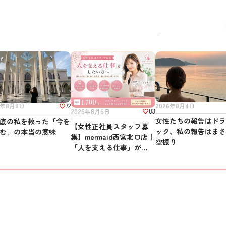
72
2026年8月4日
6年8月8日
83
2026年8月6日
女性たちの報告はド
底の私を救った「今を
【女性正社員スタッフ募
ック、私の報告はま
む」の本当の意味
集】mermaid西宮北口店｜
空振り
「人を支える仕事」がした
い方へ