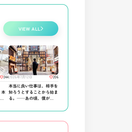
VIEW ALL
244
206
2026年7月12日
舗
本当に良い仕事は、相手を
、本
知ろうとすることから始ま
る場
る。──あの頃、僕がして
ほしかったこと。