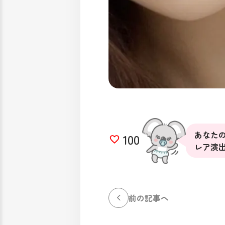
あなたの
100
レア演
前の記事へ