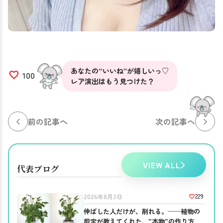
あなたの“いいね”が嬉しいっ♡
100
レア演出はもう見つけた？
前の記事へ
次の記事へ
VIEW ALL
代表ブログ
229
2026年8月2日
伸ばした人だけが、削れる。──植物の
剪定が教えてくれた、”本物”の作り方