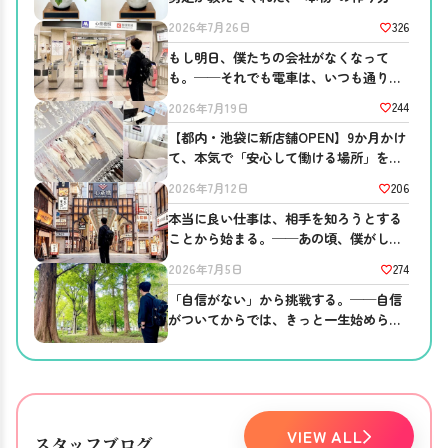
326
2026年7月26日
もし明日、僕たちの会社がなくなって
も。──それでも電車は、いつも通り走
っている
244
2026年7月19日
【都内・池袋に新店舗OPEN】9か月かけ
て、本気で「安心して働ける場所」を作
りました。
206
2026年7月12日
本当に良い仕事は、相手を知ろうとする
ことから始まる。──あの頃、僕がして
ほしかったこと。
274
2026年7月5日
「自信がない」から挑戦する。──自信
がついてからでは、きっと一生始められ
ない。
VIEW ALL
スタッフブログ