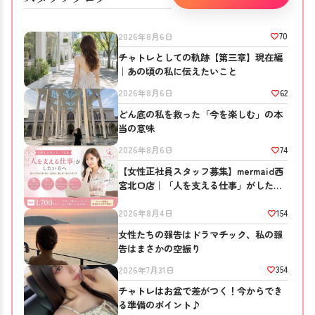
70
2026年8月6日
チャトレとしての軌跡【第三章】現在編
｜あの頃の私に伝えたいこと
62
2026年8月6日
どん底の私を救った「今を楽しむ」の本
当の意味
74
2026年8月6日
【女性正社員スタッフ募集】mermaid西
宮北口店｜「人を支える仕事」がしたい
方へ
154
2026年8月4日
女性たちの報告はドラマチック、私の報
告はまさかの空振り
354
2026年7月31日
チャトレはお盆で差がつく！今からでき
る準備のポイント♪