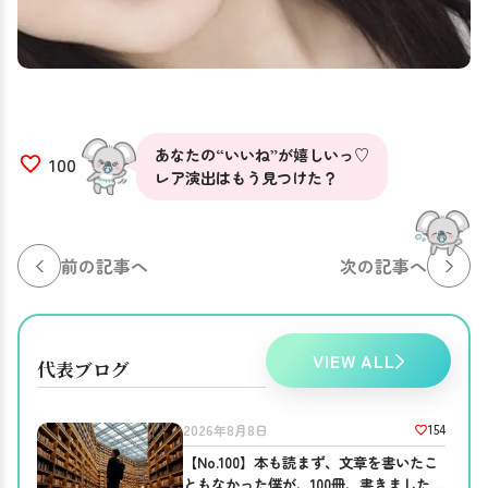
あなたの“いいね”が嬉しいっ♡
100
レア演出はもう見つけた？
前の記事へ
次の記事へ
VIEW ALL
代表ブログ
154
2026年8月8日
【No.100】本も読まず、文章を書いたこ
ともなかった僕が、100冊、書きました。