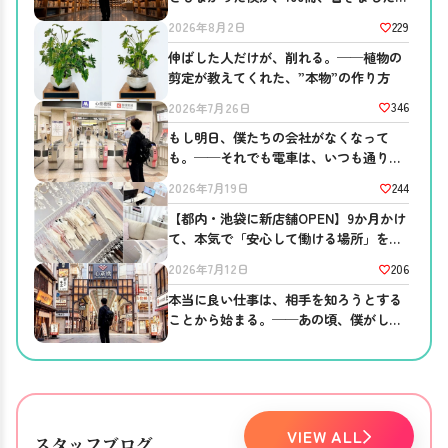
──ブログを書き続ける意味。
229
2026年8月2日
伸ばした人だけが、削れる。──植物の
剪定が教えてくれた、”本物”の作り方
346
2026年7月26日
もし明日、僕たちの会社がなくなって
も。──それでも電車は、いつも通り走
っている
244
2026年7月19日
【都内・池袋に新店舗OPEN】9か月かけ
て、本気で「安心して働ける場所」を作
りました。
206
2026年7月12日
本当に良い仕事は、相手を知ろうとする
ことから始まる。──あの頃、僕がして
ほしかったこと。
VIEW ALL
スタッフブログ