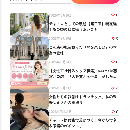
83
2026年8月8日
チャトレとしての軌跡【第三章】現在編
｜あの頃の私に伝えたいこと
73
2026年8月8日
どん底の私を救った「今を楽しむ」の本
当の意味
83
2026年8月6日
【女性正社員スタッフ募集】mermaid西
宮北口店｜「人を支える仕事」がしたい
方へ
171
2026年8月4日
女性たちの報告はドラマチック、私の報
告はまさかの空振り
421
2026年7月31日
チャトレはお盆で差がつく！今からでき
る準備のポイント♪