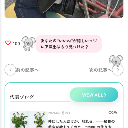
あなたの“いいね”が嬉しいっ♡
100
レア演出はもう見つけた？
前の記事へ
次の記事へ
VIEW ALL
代表ブログ
229
2026年8月2日
伸ばした人だけが、削れる。──植物の
剪定が教えてくれた、”本物”の作り方