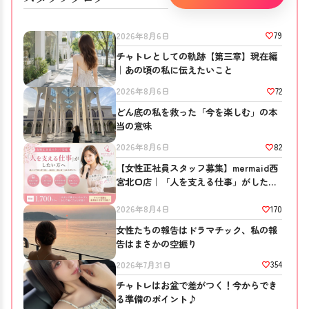
79
2026年8月6日
チャトレとしての軌跡【第三章】現在編
｜あの頃の私に伝えたいこと
72
2026年8月6日
どん底の私を救った「今を楽しむ」の本
当の意味
82
2026年8月6日
【女性正社員スタッフ募集】mermaid西
宮北口店｜「人を支える仕事」がしたい
方へ
170
2026年8月4日
女性たちの報告はドラマチック、私の報
告はまさかの空振り
354
2026年7月31日
チャトレはお盆で差がつく！今からでき
る準備のポイント♪