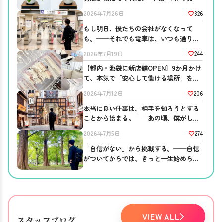
326
2026年7月26日
もし明日、僕たちの会社がなくなって
も。──それでも電車は、いつも通り走
っている
244
2026年7月19日
【都内・池袋に新店舗OPEN】9か月かけ
て、本気で「安心して働ける場所」を作
りました。
206
2026年7月12日
本当に良い仕事は、相手を知ろうとする
ことから始まる。──あの頃、僕がして
ほしかったこと。
274
2026年7月5日
「自信がない」から挑戦する。──自信
がついてからでは、きっと一生始められ
ない。
VIEW ALL
スタッフブログ