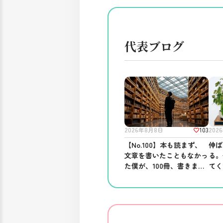
代表ブログ
103
2026年8月8日
202
【No.100】本も読まず、
伸ば
文章を書いたこともなかっ
る。
た僕が、100冊、書きまし
てく
た。──ブログを書き続け
る意味。