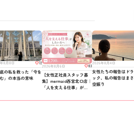
72
2026年8月4日
6年8月8日
83
2026年8月6日
女性たちの報告はド
底の私を救った「今を
【女性正社員スタッフ募
ック、私の報告はま
む」の本当の意味
集】mermaid西宮北口店｜
空振り
「人を支える仕事」がした
い方へ