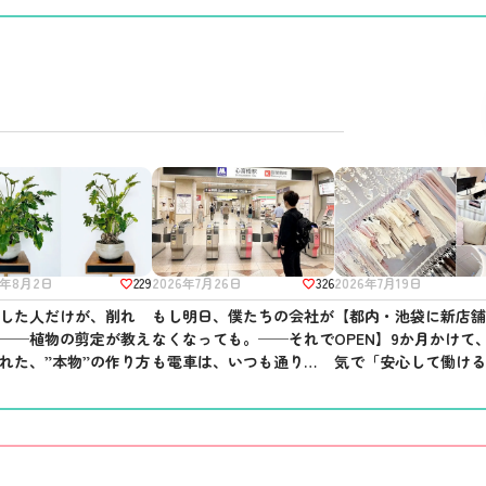
229
326
2026年7月19日
6年8月2日
2026年7月26日
【都内・池袋に新店
した人だけが、削れ
もし明日、僕たちの会社が
OPEN】9か月かけて
──植物の剪定が教え
なくなっても。──それで
気で「安心して働け
れた、”本物”の作り方
も電車は、いつも通り走っ
所」を作りました。
ている