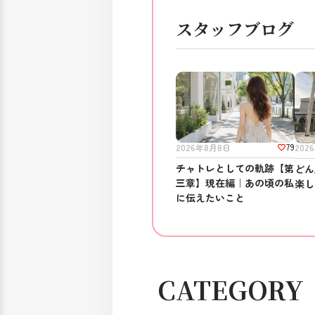
スタッフブログ
79
2026年8月8日
202
チャトレとしての軌跡【第
どん
三章】現在編｜あの頃の私
楽し
に伝えたいこと
CATEGORY