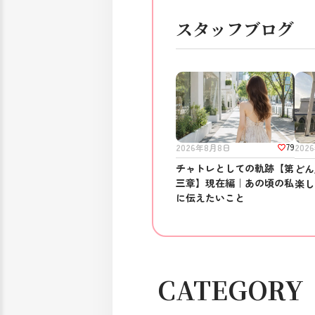
スタッフブログ
79
2026年8月8日
202
チャトレとしての軌跡【第
どん
三章】現在編｜あの頃の私
楽し
に伝えたいこと
CATEGORY