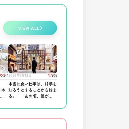
VIEW ALL
244
206
2026年7月12日
舗
本当に良い仕事は、相手を
、本
知ろうとすることから始ま
る場
る。──あの頃、僕がして
ほしかったこと。