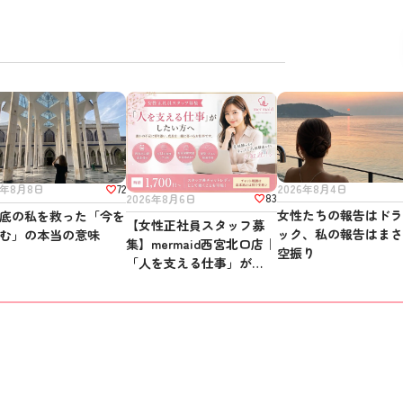
72
2026年8月4日
6年8月8日
83
2026年8月6日
女性たちの報告はド
底の私を救った「今を
【女性正社員スタッフ募
ック、私の報告はま
む」の本当の意味
集】mermaid西宮北口店｜
空振り
「人を支える仕事」がした
い方へ