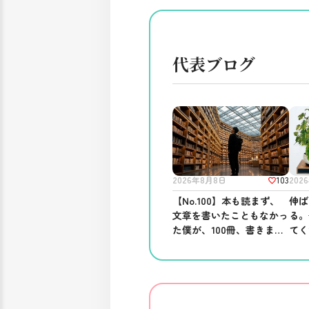
代表ブログ
103
2026年8月8日
202
【No.100】本も読まず、
伸ば
文章を書いたこともなかっ
る。
た僕が、100冊、書きまし
てく
た。──ブログを書き続け
る意味。