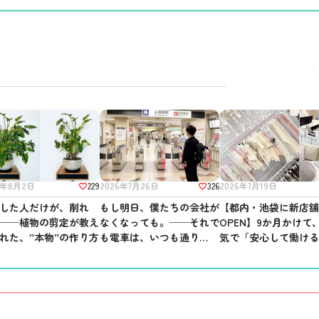
229
326
2026年7月19日
6年8月2日
2026年7月26日
【都内・池袋に新店
した人だけが、削れ
もし明日、僕たちの会社が
OPEN】9か月かけて
──植物の剪定が教え
なくなっても。──それで
気で「安心して働け
れた、”本物”の作り方
も電車は、いつも通り走っ
所」を作りました。
ている