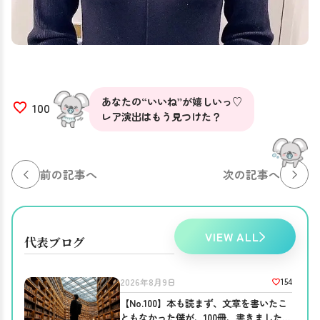
あなたの“いいね”が嬉しいっ♡
100
レア演出はもう見つけた？
前の記事へ
次の記事へ
VIEW ALL
代表ブログ
154
2026年8月9日
【No.100】本も読まず、文章を書いたこ
ともなかった僕が、100冊、書きました。