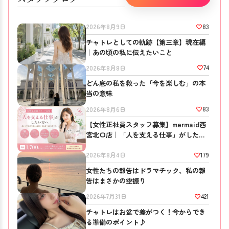
83
2026年8月9日
チャトレとしての軌跡【第三章】現在編
｜あの頃の私に伝えたいこと
74
2026年8月8日
どん底の私を救った「今を楽しむ」の本
当の意味
83
2026年8月6日
【女性正社員スタッフ募集】mermaid西
宮北口店｜「人を支える仕事」がしたい
方へ
179
2026年8月4日
女性たちの報告はドラマチック、私の報
告はまさかの空振り
421
2026年7月31日
チャトレはお盆で差がつく！今からでき
る準備のポイント♪