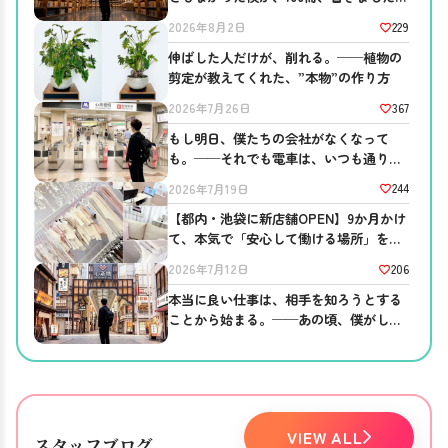
──ブログを書き続ける意味。
229
2026年8月2日
伸ばした人だけが、削れる。──植物の
剪定が教えてくれた、”本物”の作り方
367
2026年7月26日
もし明日、僕たちの会社がなくなって
も。──それでも電車は、いつも通り走
っている
244
2026年7月19日
【都内・池袋に新店舗OPEN】9か月かけ
て、本気で「安心して働ける場所」を作
りました。
206
2026年7月12日
本当に良い仕事は、相手を知ろうとする
ことから始まる。──あの頃、僕がして
ほしかったこと。
VIEW ALL
スタッフブログ