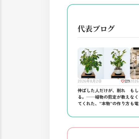
代表ブログ
229
2026年8月2日
202
伸ばした人だけが、削れ
もし
る。──植物の剪定が教え
なく
てくれた、”本物”の作り方
も電
てい