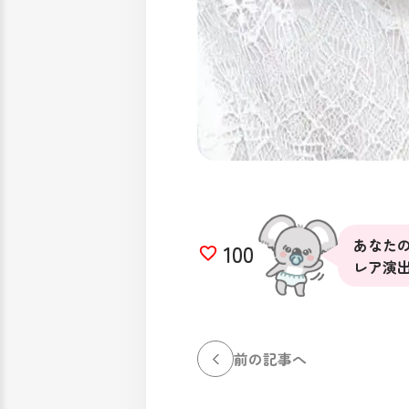
あなたの
100
レア演
前の記事へ