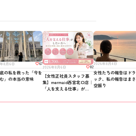
67
2026年8月4日
6年8月6日
82
2026年8月6日
女性たちの報告はド
底の私を救った「今を
【女性正社員スタッフ募
ック、私の報告はま
む」の本当の意味
集】mermaid西宮北口店｜
空振り
「人を支える仕事」がした
い方へ