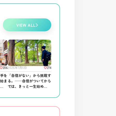
VIEW ALL
274
206
2026年7月5日
「自信がない」から挑戦す
相手を
る。──自信がついてから
ら始ま
では、きっと一生始められ
がして
ない。