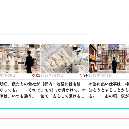
244
326
2026年7月19日
2026年7月12日
6年7月26日
【都内・池袋に新店舗
本当に良い仕事は、
明日、僕たちの会社が
OPEN】9か月かけて、本
知ろうとすることか
なっても。──それで
気で「安心して働ける場
る。──あの頃、僕
車は、いつも通り走っ
所」を作りました。
ほしかったこと。
る