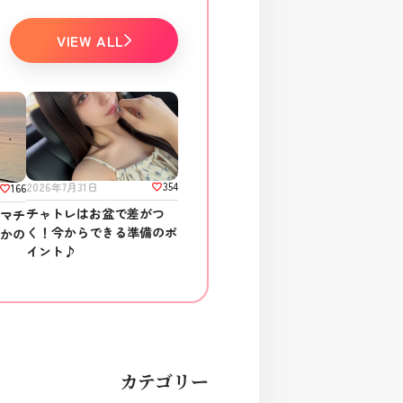
VIEW ALL
354
2026年7月31日
166
チャトレはお盆で差がつ
ラマチ
く！今からできる準備のポ
さかの
イント♪
カテゴリー