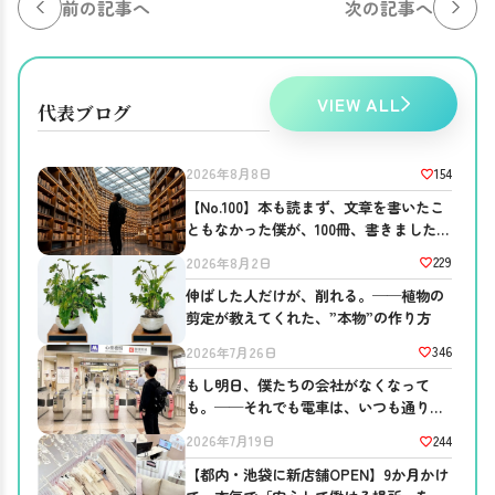
前の記事へ
次の記事へ
VIEW ALL
代表ブログ
154
2026年8月8日
【No.100】本も読まず、文章を書いたこ
ともなかった僕が、100冊、書きました。
──ブログを書き続ける意味。
229
2026年8月2日
伸ばした人だけが、削れる。──植物の
剪定が教えてくれた、”本物”の作り方
346
2026年7月26日
もし明日、僕たちの会社がなくなって
も。──それでも電車は、いつも通り走
っている
244
2026年7月19日
【都内・池袋に新店舗OPEN】9か月かけ