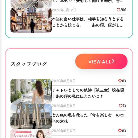
て、本気で「安心して働ける場所」を作
りました。
206
2026年7月12日
本当に良い仕事は、相手を知ろうとする
ことから始まる。──あの頃、僕がして
ほしかったこと。
VIEW ALL
スタッフブログ
83
2026年8月8日
チャトレとしての軌跡【第三章】現在編
｜あの頃の私に伝えたいこと
73
2026年8月8日
どん底の私を救った「今を楽しむ」の本
当の意味
83
2026年8月6日