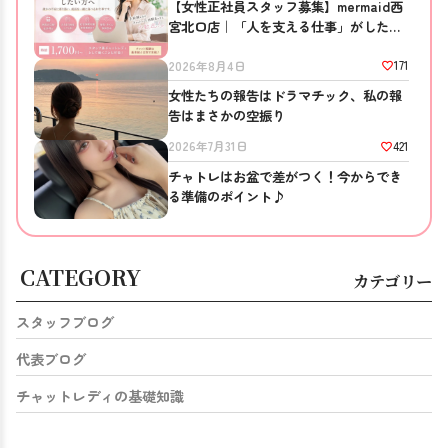
【女性正社員スタッフ募集】mermaid西
宮北口店｜「人を支える仕事」がしたい
方へ
171
2026年8月4日
女性たちの報告はドラマチック、私の報
告はまさかの空振り
421
2026年7月31日
チャトレはお盆で差がつく！今からでき
る準備のポイント♪
CATEGORY
カテゴリー
スタッフブログ
代表ブログ
チャットレディの基礎知識