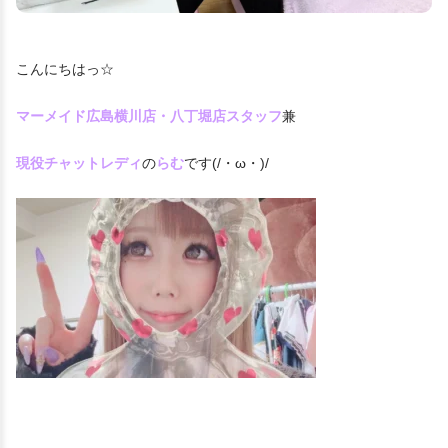
こんにちはっ☆
マーメイド広島横川店・八丁堀店スタッフ
兼
現役チャットレディ
の
らむ
です(/・ω・)/