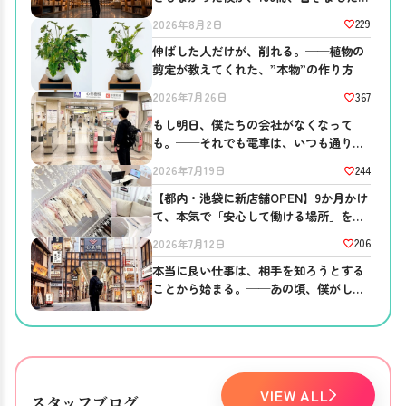
──ブログを書き続ける意味。
229
2026年8月2日
伸ばした人だけが、削れる。──植物の
剪定が教えてくれた、”本物”の作り方
367
2026年7月26日
もし明日、僕たちの会社がなくなって
も。──それでも電車は、いつも通り走
っている
244
2026年7月19日
【都内・池袋に新店舗OPEN】9か月かけ
て、本気で「安心して働ける場所」を作
りました。
206
2026年7月12日
本当に良い仕事は、相手を知ろうとする
ことから始まる。──あの頃、僕がして
ほしかったこと。
VIEW ALL
スタッフブログ