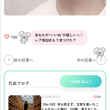
あなたの“いいね”が嬉しいっ♡
100
レア演出はもう見つけた？
前の記事へ
次の記事へ
VIEW ALL
代表ブログ
154
2026年8月9日
【No.100】本も読まず、文章を書いたこ
ともなかった僕が、100冊、書きました。