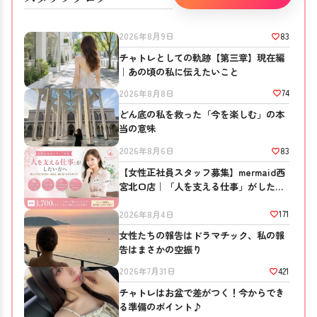
83
2026年8月9日
チャトレとしての軌跡【第三章】現在編
｜あの頃の私に伝えたいこと
74
2026年8月8日
どん底の私を救った「今を楽しむ」の本
当の意味
83
2026年8月6日
【女性正社員スタッフ募集】mermaid西
宮北口店｜「人を支える仕事」がしたい
方へ
171
2026年8月4日
女性たちの報告はドラマチック、私の報
告はまさかの空振り
421
2026年7月31日
チャトレはお盆で差がつく！今からでき
る準備のポイント♪