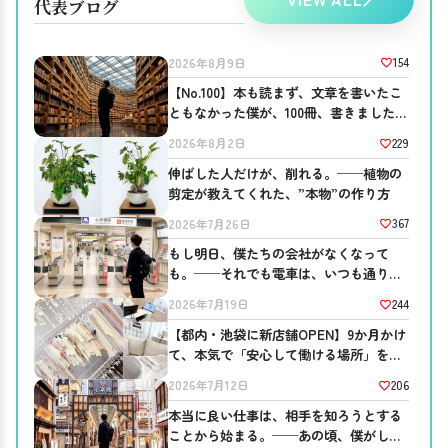
代表ブログ
154
2026年8月9日
【No.100】本も読まず、文章を書いたこ
ともなかった僕が、100冊、書きました。
──ブログを書き続ける意味。
229
2026年8月2日
伸ばした人だけが、削れる。──植物の
剪定が教えてくれた、”本物”の作り方
367
2026年7月26日
もし明日、僕たちの会社がなくなって
も。──それでも電車は、いつも通り走
っている
244
2026年7月19日
【都内・池袋に新店舗OPEN】9か月かけ
て、本気で「安心して働ける場所」を作
りました。
206
2026年7月12日
本当に良い仕事は、相手を知ろうとする
ことから始まる。──あの頃、僕がして