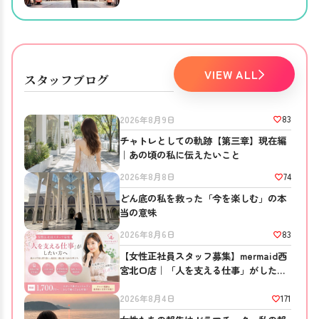
ほしかったこと。
VIEW ALL
スタッフブログ
83
2026年8月9日
チャトレとしての軌跡【第三章】現在編
｜あの頃の私に伝えたいこと
74
2026年8月8日
どん底の私を救った「今を楽しむ」の本
当の意味
83
2026年8月6日
【女性正社員スタッフ募集】mermaid西
宮北口店｜「人を支える仕事」がしたい
方へ
171
2026年8月4日