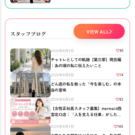
ほしかったこと。
VIEW ALL
スタッフブログ
85
2026年8月9日
チャトレとしての軌跡【第三章】現在編
｜あの頃の私に伝えたいこと
74
2026年8月8日
どん底の私を救った「今を楽しむ」の本
当の意味
83
2026年8月6日
【女性正社員スタッフ募集】mermaid西
宮北口店｜「人を支える仕事」がしたい
方へ
180
2026年8月4日