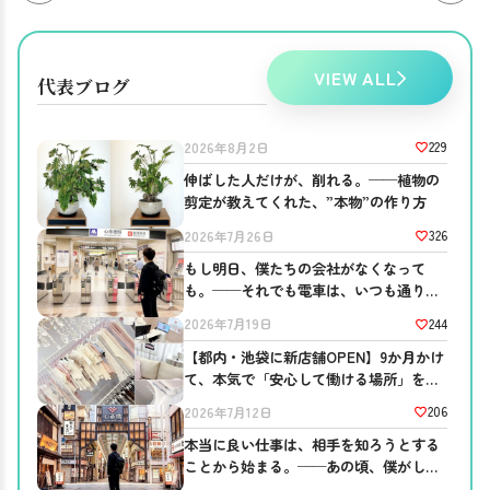
VIEW ALL
代表ブログ
229
2026年8月2日
伸ばした人だけが、削れる。──植物の
剪定が教えてくれた、”本物”の作り方
326
2026年7月26日
もし明日、僕たちの会社がなくなって
も。──それでも電車は、いつも通り走
っている
244
2026年7月19日
【都内・池袋に新店舗OPEN】9か月かけ
て、本気で「安心して働ける場所」を作
りました。
206
2026年7月12日
本当に良い仕事は、相手を知ろうとする
ことから始まる。──あの頃、僕がして
ほしかったこと。