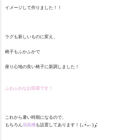
イメージして作りました！！
ラグも新しいものに変え、
椅子もふかふかで
座り心地の良い椅子に新調しました！
ふわふわなお部屋です！
これから暑い時期になるので、
もちろん
扇風機
も設置してあります！(｡•̀ᴗ-)و ̑̑