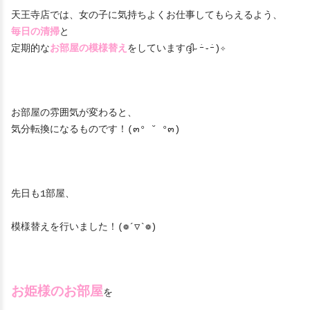
天王寺店では、女の子に気持ちよくお仕事してもらえるよう、
毎日の清掃
と
定期的な
お部屋の模様替え
をしていますദ്ദി˶ｰ̀֊ｰ́)✧
お部屋の雰囲気が変わると、
気分転換になるものです！(๓° ˘ °๓)
先日も1部屋、
模様替えを行いました！(❁´▽`❁)
お姫様のお部屋
を