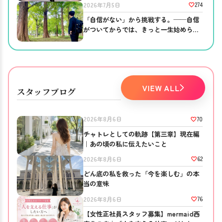
274
2026年7月5日
「自信がない」から挑戦する。──自信
がついてからでは、きっと一生始められ
ない。
VIEW ALL
スタッフブログ
70
2026年8月6日
チャトレとしての軌跡【第三章】現在編
｜あの頃の私に伝えたいこと
62
2026年8月6日
どん底の私を救った「今を楽しむ」の本
当の意味
76
2026年8月6日
【女性正社員スタッフ募集】mermaid西