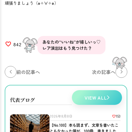
頑張りましょう（๑✧∀✧๑）

あなたの“いいね”が嬉しいっ♡
842
レア演出はもう見つけた？
前の記事へ
次の記事へ
VIEW ALL
代表ブログ
153
2026年8月8日
【No.100】本も読まず、文章を書いたこ
ともなかった僕が、100冊、書きました。