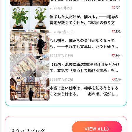
──ブログを書き続ける意味。
229
2026年8月2日
伸ばした人だけが、削れる。──植物の
剪定が教えてくれた、”本物”の作り方
326
2026年7月26日
もし明日、僕たちの会社がなくなって
も。──それでも電車は、いつも通り走
っている
244
2026年7月19日
【都内・池袋に新店舗OPEN】9か月かけ
て、本気で「安心して働ける場所」を作
りました。
206
2026年7月12日
本当に良い仕事は、相手を知ろうとする
ことから始まる。──あの頃、僕がして
ほしかったこと。
VIEW ALL
スタッフブログ