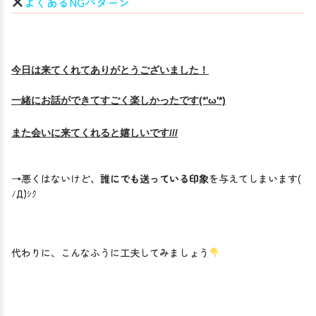
よくあるNGパターン
一緒にお話ができてすごく楽しかったです(*'ω'*)
また会いに来てくれると嬉しいです///

→悪くはないけど、
誰にでも送っている印象
を与えてしまいます( 
ﾉД`)ｼｸ

代わりに、こんなふうに工夫してみましょう