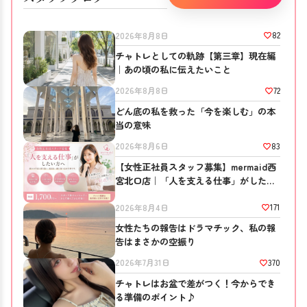
82
2026年8月8日
チャトレとしての軌跡【第三章】現在編
｜あの頃の私に伝えたいこと
72
2026年8月8日
どん底の私を救った「今を楽しむ」の本
当の意味
83
2026年8月6日
【女性正社員スタッフ募集】mermaid西
宮北口店｜「人を支える仕事」がしたい
方へ
171
2026年8月4日
女性たちの報告はドラマチック、私の報
告はまさかの空振り
370
2026年7月31日
チャトレはお盆で差がつく！今からでき
る準備のポイント♪