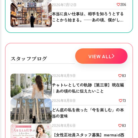
りました。
206
2026年7月12日
本当に良い仕事は、相手を知ろうとする
ことから始まる。──あの頃、僕がして
ほしかったこと。
VIEW ALL
スタッフブログ
83
2026年8月9日
チャトレとしての軌跡【第三章】現在編
｜あの頃の私に伝えたいこと
73
2026年8月8日
どん底の私を救った「今を楽しむ」の本
当の意味
83
2026年8月6日
【女性正社員スタッフ募集】mermaid西