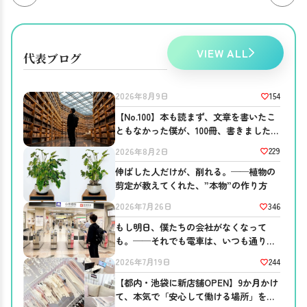
VIEW ALL
代表ブログ
154
2026年8月9日
【No.100】本も読まず、文章を書いたこ
ともなかった僕が、100冊、書きました。
──ブログを書き続ける意味。
229
2026年8月2日
伸ばした人だけが、削れる。──植物の
剪定が教えてくれた、”本物”の作り方
346
2026年7月26日
もし明日、僕たちの会社がなくなって
も。──それでも電車は、いつも通り走
っている
244
2026年7月19日
【都内・池袋に新店舗OPEN】9か月かけ
て、本気で「安心して働ける場所」を作