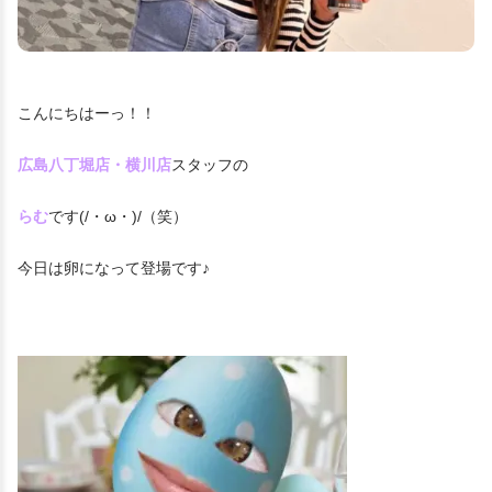
こんにちはーっ！！
広島八丁堀店・横川店
スタッフの
らむ
です(/・ω・)/（笑）
今日は卵になって登場です♪