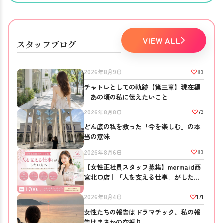
VIEW ALL
スタッフブログ
83
2026年8月9日
チャトレとしての軌跡【第三章】現在編
｜あの頃の私に伝えたいこと
73
2026年8月8日
どん底の私を救った「今を楽しむ」の本
当の意味
83
2026年8月6日
【女性正社員スタッフ募集】mermaid西
宮北口店｜「人を支える仕事」がしたい
方へ
171
2026年8月4日
女性たちの報告はドラマチック、私の報
告はまさかの空振り