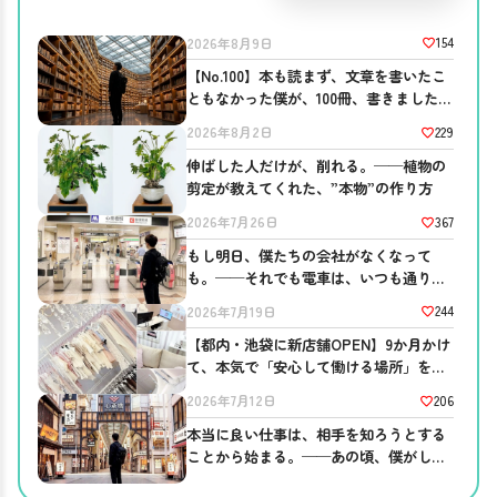
154
2026年8月9日
【No.100】本も読まず、文章を書いたこ
ともなかった僕が、100冊、書きました。
──ブログを書き続ける意味。
229
2026年8月2日
伸ばした人だけが、削れる。──植物の
剪定が教えてくれた、”本物”の作り方
367
2026年7月26日
もし明日、僕たちの会社がなくなって
も。──それでも電車は、いつも通り走
っている
244
2026年7月19日
【都内・池袋に新店舗OPEN】9か月かけ
て、本気で「安心して働ける場所」を作
りました。
206
2026年7月12日
本当に良い仕事は、相手を知ろうとする
ことから始まる。──あの頃、僕がして
ほしかったこと。