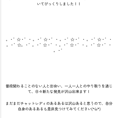
いてびっくりしました！！
。・゜☆・゜・ 。・゜☆・゜・ 。・゜☆・゜・ 。・゜☆・゜・
。・゜☆。・゜。・゜☆・゜・ 。・゜☆・゜・ 。・゜☆・゜・
。・゜
普段関わることのない人と出会い、一人一人とのやり取りを通じ
て、日々新たな発見が沢山出来ます！
まだまだチャットレディのあるあるは沢山あると思うので、自分
自身のあるあるも是非見つけてみてください(*´ω`*)