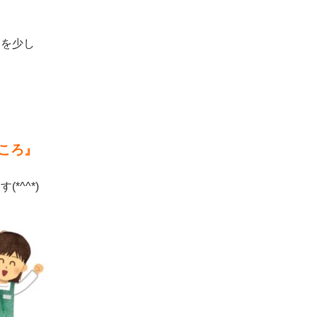
ろを少し
ころ』
*^^*)