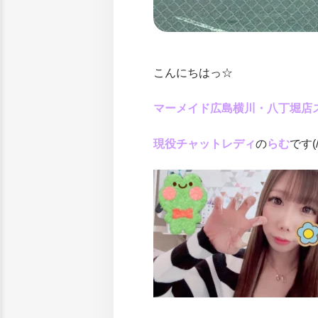
こんにちはっ☆
マーメイド広島横川・八丁堀店
現役チャットレディ
の
らむ
です(