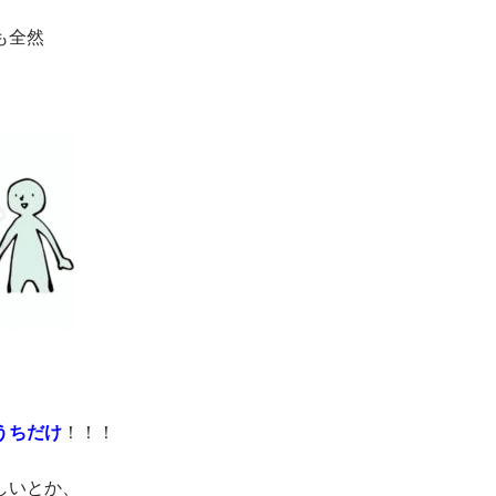
も全然
うちだけ
！！！
しいとか、