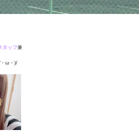
スタッフ
兼
/・ω・)/