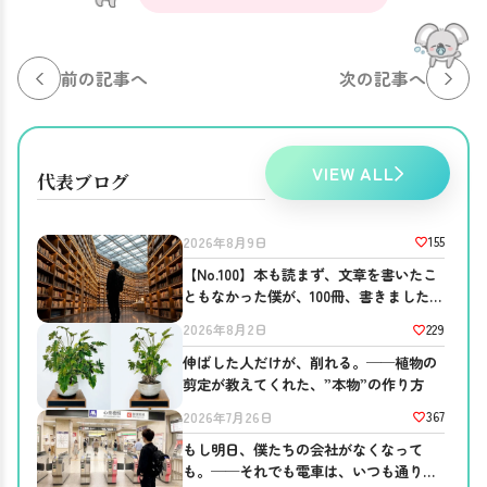
前の記事へ
次の記事へ
VIEW ALL
代表ブログ
155
2026年8月9日
【No.100】本も読まず、文章を書いたこ
ともなかった僕が、100冊、書きました。
──ブログを書き続ける意味。
229
2026年8月2日
伸ばした人だけが、削れる。──植物の
剪定が教えてくれた、”本物”の作り方
367
2026年7月26日
もし明日、僕たちの会社がなくなって
も。──それでも電車は、いつも通り走