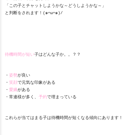
「この子とチャットしようかな～どうしようかな～」
と判断をされます！(๑ᴖωᴖ๑)/
待機時間が短い
子はどんな子か。。？？
・
姿勢
が良い
・
笑顔
で元気な印象がある
・
愛嬌
がある
・常連様が多く、
予約
で埋まっている
これらが当てはまる子は待機時間が短くなる傾向にあります！