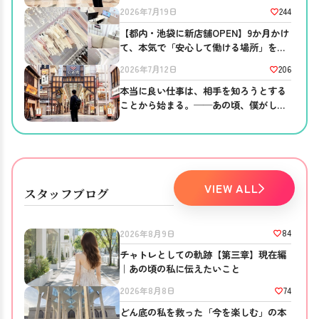
っている
244
2026年7月19日
【都内・池袋に新店舗OPEN】9か月かけ
て、本気で「安心して働ける場所」を作
りました。
206
2026年7月12日
本当に良い仕事は、相手を知ろうとする
ことから始まる。──あの頃、僕がして
ほしかったこと。
VIEW ALL
スタッフブログ
84
2026年8月9日
チャトレとしての軌跡【第三章】現在編
｜あの頃の私に伝えたいこと
74
2026年8月8日
どん底の私を救った「今を楽しむ」の本