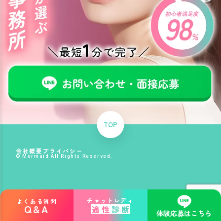
TOP
会社概要
プライバシー
© Mermaid All Rights Reserved.
チャットレディ
よくある質問
Q&A
適
性
診
断
体験応募はこちら