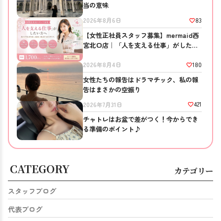
当の意味
83
2026年8月6日
【女性正社員スタッフ募集】mermaid西
宮北口店｜「人を支える仕事」がしたい
方へ
180
2026年8月4日
女性たちの報告はドラマチック、私の報
告はまさかの空振り
421
2026年7月31日
チャトレはお盆で差がつく！今からでき
る準備のポイント♪
CATEGORY
カテゴリー
スタッフブログ
代表ブログ