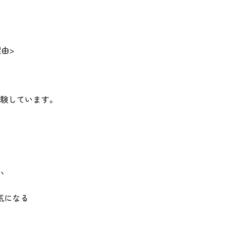
由>
経験しています。
い
気になる