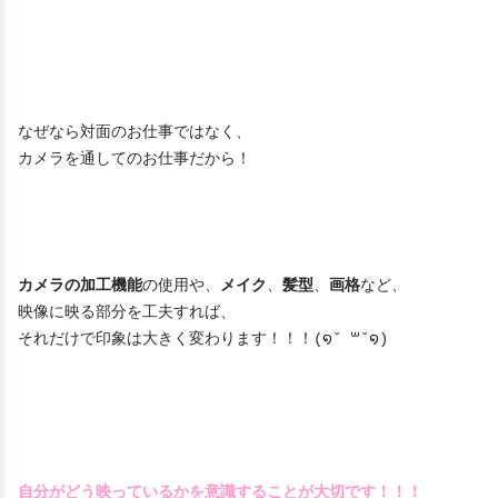
なぜなら対面のお仕事ではなく、
カメラを通してのお仕事だから！
カメラの加工機能
の使用や、
メイク
、
髪型
、
画格
など、
映像に映る部分を工夫すれば、
それだけで印象は大きく変わります！！！(໑ˇ ꒳ˇ໑)
自分がどう映っているかを意識することが大切です！！！