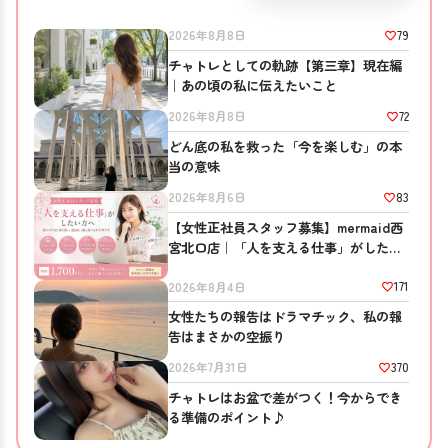
79
2026年8月8日
チャトレとしての軌跡【第三章】現在編
｜あの頃の私に伝えたいこと
72
2026年8月8日
どん底の私を救った「今を楽しむ」の本
当の意味
83
2026年8月6日
【女性正社員スタッフ募集】mermaid西
宮北口店｜「人を支える仕事」がしたい
方へ
171
2026年8月4日
女性たちの報告はドラマチック、私の報
告はまさかの空振り
370
2026年7月31日
チャトレはお盆で差がつく！今からでき
る準備のポイント♪