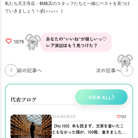
私たち天王寺店・鶴橋店のスタッフたちと一緒にベストを見つけ
ていきましょう！ദ്ദി(៸៸›ᴗ‹៸៸ )
あなたの“いいね”が嬉しいっ♡
1079
レア演出はもう見つけた？
前の記事へ
次の記事へ
VIEW ALL
代表ブログ
103
2026年8月8日
【No.100】本も読まず、文章を書いたこ
ともなかった僕が、100冊、書きました。
──ブログを書き続ける意味。