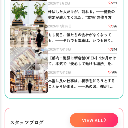
229
2026年8月2日
伸ばした人だけが、削れる。──植物の
剪定が教えてくれた、”本物”の作り方
326
2026年7月26日
もし明日、僕たちの会社がなくなって
も。──それでも電車は、いつも通り走
っている
244
2026年7月19日
【都内・池袋に新店舗OPEN】9か月かけ
て、本気で「安心して働ける場所」を作
りました。
206
2026年7月12日
本当に良い仕事は、相手を知ろうとする
ことから始まる。──あの頃、僕がして
ほしかったこと。
VIEW ALL
スタッフブログ