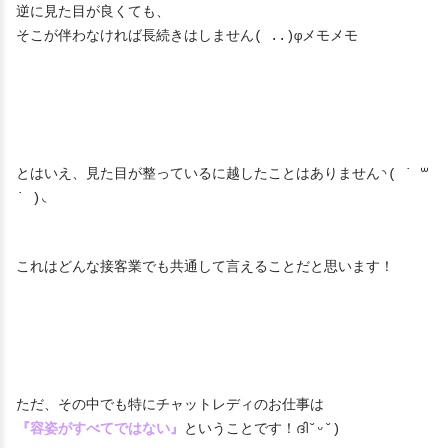
逆に見た目が良くても、
そこが伴わなければ長続きはしません( ..)φメモメモ
とはいえ、見た目が整っているに越したことはありません◝( ˙ ꒳
˙ )◟
これはどんな接客業でも共通して言えることだと思います！
ただ、その中でも特にチャットレディのお仕事は
『容姿がすべてではない』
ということです！ദി˘ᵕ˘)