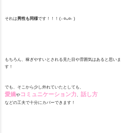
それは
男性も同様
です！！！(˶⊙ᴗ⊙˶)
もちろん、稼ぎやすいとされる見た目や雰囲気はあると思いま
す！
でも、そこから少し外れていたとしても、
愛嬌
コミュニケーション力
話し方
や
、
などの工夫で十分にカバーできます！